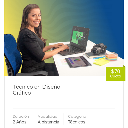
$70
Cuota
Técnico en Diseño
Gráfico
Duración
Modalidad
Categoría
2 Años
A distancia
Técnicos