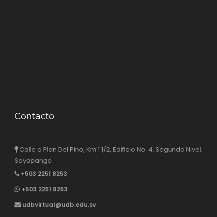
Contacto
Calle a Plan Del Pino, Km 1 1/2, Edificio No. 4. Segundo Nivel.
Soyapango
+503 2251 8253
+503 2251 8253
udbvirtual@udb.edu.sv