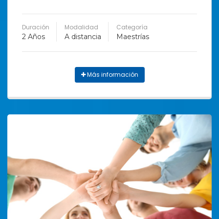
Duración
Modalidad
Categoría
2 Años
A distancia
Maestrías
Más información