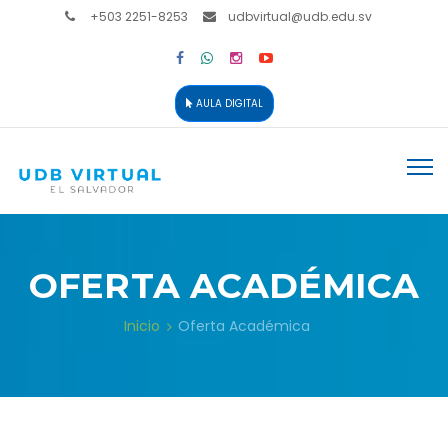
+503 2251-8253
udbvirtual@udb.edu.sv
AULA DIGITAL
OFERTA ACADÉMICA
Inicio
Oferta Académica