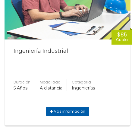
$85
Cuota
Ingeniería Industrial
Duración
Modalidad
Categoría
5 Años
A distancia
Ingenierías
Más información