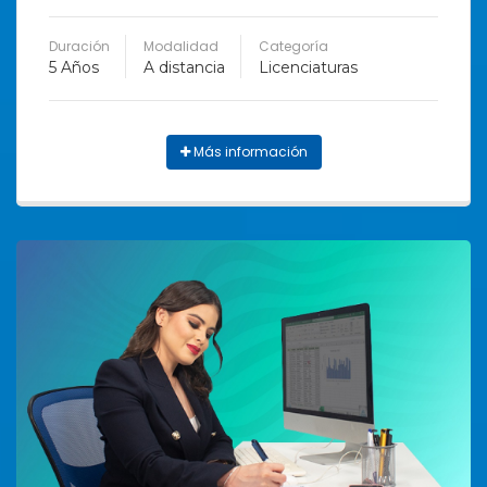
Duración
Modalidad
Categoría
5 Años
A distancia
Licenciaturas
Más información