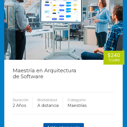
$240
Cuota
Maestría en Arquitectura
de Software
Duración
Modalidad
Categoría
2 Años
A distancia
Maestrías