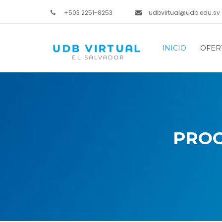
+503 2251-8253
udbvirtual@udb.edu.sv
INICIO
OFER
PROC