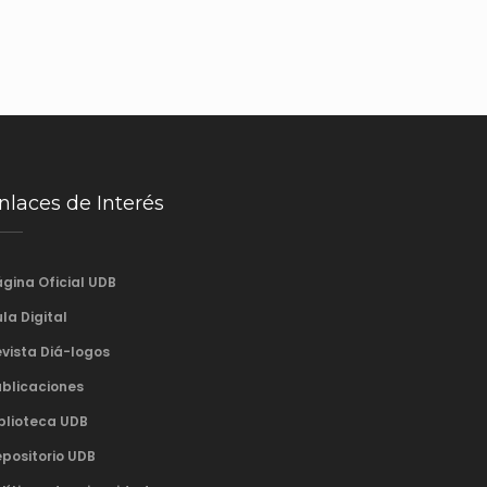
nlaces de Interés
gina Oficial UDB
la Digital
vista Diá-logos
blicaciones
blioteca UDB
positorio UDB