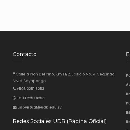
Contacto
E
Calle a Plan Del Pino, Km 1 1/2, Edificio No. 4. Segundo
Pá
Nivel. Soyapango
Au
+503 2251 8253
Re
+503 2251 8253
Pu
udbvirtual@udb.edu.sv
Bi
Redes Sociales UDB (Página Oficial)
Re