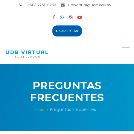
+503 2251-8253
udbvirtual@udb.edu.sv
AULA DIGITAL
PREGUNTAS
FRECUENTES
Inicio
Preguntas Frecuentes